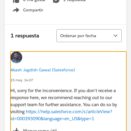
Compartir
Show menu
Ordenar
1 respuesta
Ordenar por fecha
Akash Jagdish Gawai (Salesforce)
15 may. 14:07
Hi, sorry for the inconvenience. If you don't receive a
response here, we recommend reaching out to our
support team for further assistance. You can do so by
visiting
https://help.salesforce.com/s/articleView?
id=000393090&language=en_US&type=1
Marcar como útil