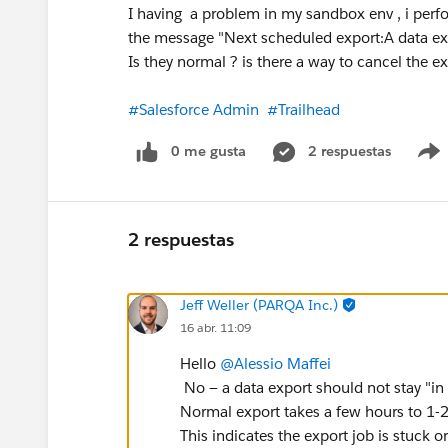
I having a problem in my sandbox env , i perfom
the message "Next scheduled export:A data expo
Is they normal ? is there a way to cancel the e
#Salesforce Admin
#Trailhead
0 me gusta
2 respuestas
2 respuestas
Jeff Weller (PARQA Inc.)
16 abr. 11:09
Hello
@Alessio Maffei
No — a data export should not stay "in 
Normal export takes a few hours to 1-2
This indicates the export job is stuck or 