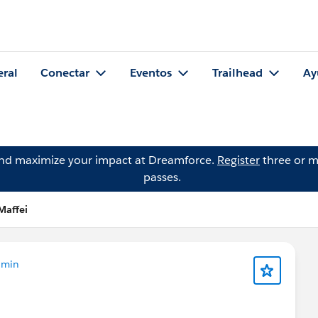
eral
Conectar
Eventos
Trailhead
Ay
and maximize your impact at Dreamforce.
Register
three or m
passes.
Maffei
dmin