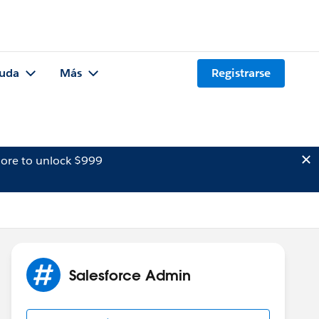
uda
Más
Registrarse
ore to unlock $999
Salesforce Admin