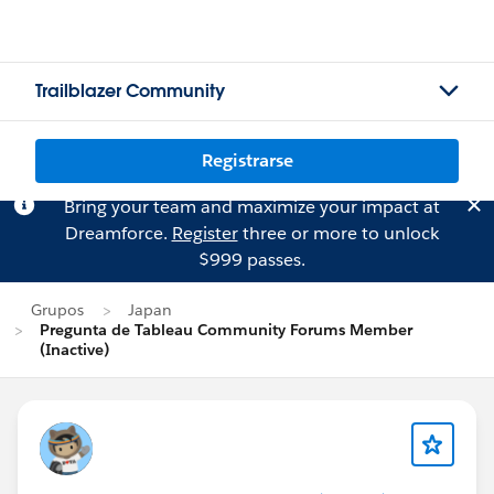
Trailblazer Community
Registrarse
Bring your team and maximize your impact at
Dreamforce.
Register
three or more to unlock
$999 passes.
Grupos
Japan
Pregunta de Tableau Community Forums Member
(Inactive)