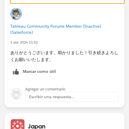
で縦に並べるという方法もあります。単一シートに拘ら
ないならこれが一番簡単ですが、一方でCustomerが大
量にある場合は並べた2つのシート間でスクロールの同
Tableau Community Forums Member (Inactive)
期が取れないという欠点があります。
(Salesforce)
なお、小計が不要な場合はビュー上にItemの粒度をあ
1 abr. 2024 11:52
えて持たせず、計算式内で必要な部分を取り出し、メジ
ありがとうございます。助かりました！引き続きよろし
ャーバリューとして並べてしまうのが簡単な方法になる
くお願いいたします。
と思います。
Marcar como útil
Agregar un comentario
Escribir una respuesta...
Japan