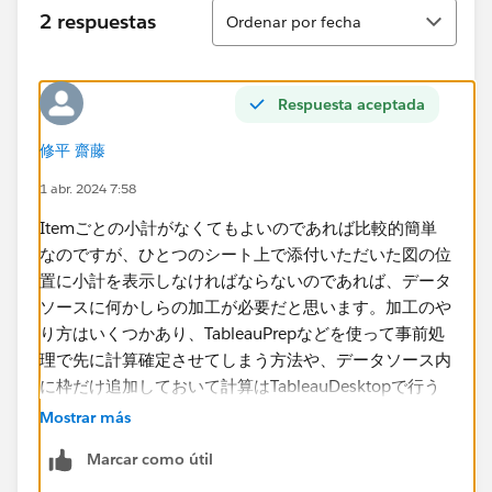
Ordenar
2 respuestas
Ordenar por fecha
Respuesta aceptada
修平 齋藤
1 abr. 2024 7:58
Itemごとの小計がなくてもよいのであれば比較的簡単
なのですが、ひとつのシート上で添付いただいた図の位
置に小計を表示しなければならないのであれば、データ
ソースに何かしらの加工が必要だと思います。加工のや
り方はいくつかあり、TableauPrepなどを使って事前処
理で先に計算確定させてしまう方法や、データソース内
に枠だけ追加しておいて計算はTableauDesktopで行う
方法などが考えられます。どういったアプローチを取る
Mostrar más
のかは要件次第です。
Marcar como útil
複数シートに分けてよいのであれば、ダッシュボード上