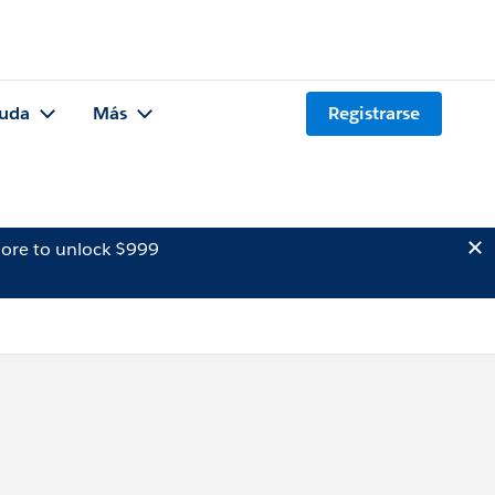
uda
Más
Registrarse
ore to unlock $999