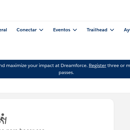
eral
Conectar
Eventos
Trailhead
Ay
and maximize your impact at Dreamforce.
Register
three or m
passes.