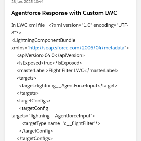
28 jun. 2025 10:44
Agentforce Response with Custom LWC
In LWC xml file <?xml version="1.0" encoding="UTF-
8"?>
<LightningComponentBundle
xmlns="
http://soap.sforce.com/2006/04/metadata
">
<apiVersion>64.0</apiVersion>
<isExposed>true</isExposed>
<masterLabel>Flight Filter LWC</masterLabel>
<targets>
<target>lightning__AgentForceInput</target>
</targets>
<targetConfigs>
<targetConfig
targets="lightning__AgentforceInput">
<targetType name="c__flightFilter"/>
</targetConfig>
</targetConfigs>