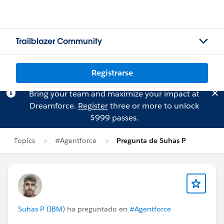
Trailblazer Community
Registrarse
Bring your team and maximize your impact at
Dreamforce.
Register
three or more to unlock
$999 passes.
Topics
#Agentforce
Pregunta de Suhas P
Suhas P (IBM)
ha preguntado en
#Agentforce