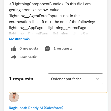
</LightningComponentBundle> In this file i am
getting error like below Value
'lightning__AgentForceInput' is not in the
enumeration list. It must be one of the following: -
lightning__AppPage - lightning__HomePage -
lightning__RecordPage - lightning__UtilityBar -
Mostrar más
lightning__FlowScreen - lightning__Tab -
lightning__Inbox - lightningStatic__Email -
0 me gusta
1 respuesta
lightningCommunity__Page -
Compartir
lightningCommunity__Page_Layout Can someone
Show menu
help me in sorting out
Ordenar
1 respuesta
Ordenar por fecha
Raghunath Reddy M (Salesforce)