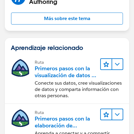
Authoring
Más sobre este tema
Aprendizaje relacionado
Ruta
Primeros pasos con la
visualización de datos en
Tableau Desktop
Conecte sus datos, cree visualizaciones
de datos y comparta información con
otras personas.
Ruta
Primeros pasos con la
elaboración de
contenido web en
Aprenda a conectar y a compartir