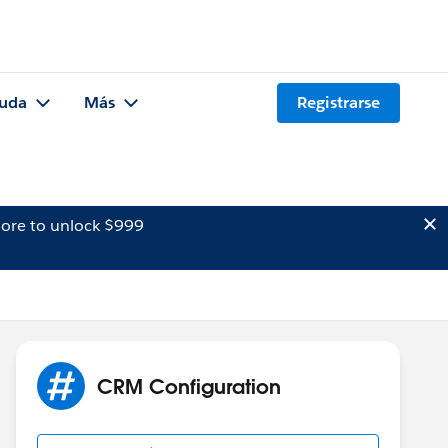
uda
Más
Registrarse
ore to unlock $999
CRM Configuration