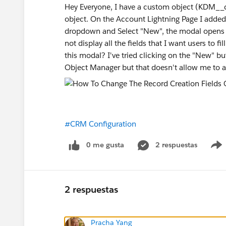
Hey Everyone, I have a custom object (KDM__c)
object. On the Account Lightning Page I added 
dropdown and Select "New", the modal opens 
not display all the fields that I want users to fi
this modal? I've tried clicking on the "New" b
Object Manager but that doesn't allow me to a
#CRM Configuration
0 me gusta
2 respuestas
2 respuestas
Pracha Yang