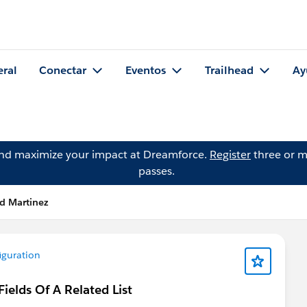
eral
Conectar
Eventos
Trailhead
Ay
and maximize your impact at Dreamforce.
Register
three or m
passes.
d Martinez
guration
elds Of A Related List