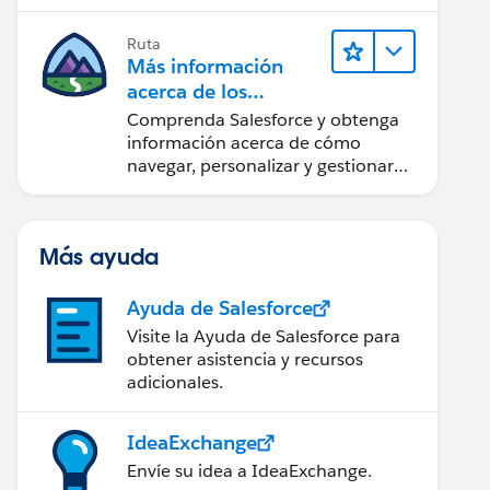
confianza utilizando la tecnología y
los productos más populares de
Ruta
Salesforce.
Más información
acerca de los
fundamentos de
Comprenda Salesforce y obtenga
CRM para Lightning
información acerca de cómo
Experience
navegar, personalizar y gestionar
funciones básicas de CRM.
Más ayuda
Ayuda de Salesforce
Visite la Ayuda de Salesforce para
obtener asistencia y recursos
adicionales.
IdeaExchange
Envíe su idea a IdeaExchange.