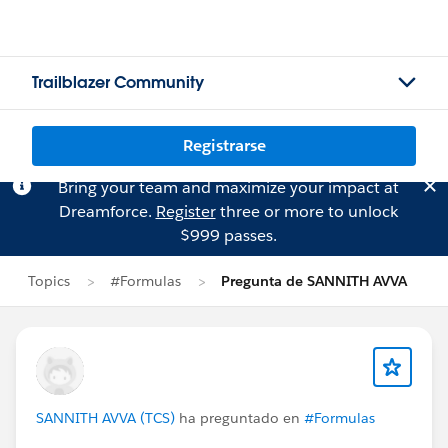
Trailblazer Community
Registrarse
Bring your team and maximize your impact at
Dreamforce.
Register
three or more to unlock
$999 passes.
Topics
#Formulas
Pregunta de SANNITH AVVA
SANNITH AVVA (TCS)
ha preguntado en
#Formulas