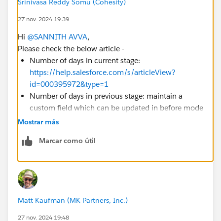
Srinivasa Reddy Somu (Cohesity)
27 nov. 2024 19:39
Hi
@SANNITH AVVA
,
Please check the below article -
Number of days in current stage:
https://help.salesforce.com/s/articleView?
id=000395972&type=1
Number of days in previous stage: maintain a
custom field which can be updated in before mode
with old record values through the formula similar
Mostrar más
to NOW()- BLANKVALUE( LastStageChangeDate ,
Marcar como útil
CreatedDate )
Matt Kaufman (MK Partners, Inc.)
27 nov. 2024 19:48