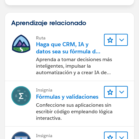
Aprendizaje relacionado
Ruta
Haga que CRM, IA y
datos sea su fórmula de
confianza
Aprenda a tomar decisiones más
inteligentes, impulsar la
automatización y a crear IA de
confianza utilizando la tecnología y los
productos más populares de
Insignia
Salesforce.
Fórmulas y validaciones
Confeccione sus aplicaciones sin
escribir código empleando lógica
interactiva.
Insignia