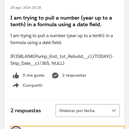
20 ago. 2024 20:28
I am trying to pull a number (year up to a
tenth) in a formula using a date field.
I am trying to pull a number (year up to a tenth) in a
formula using a date field.
IF(ISBLANK(Pump_End_1st_Rebuild__c),(TODAY()-
Ship_Date__c)/365, NULL)
0 me gusta
2 respuestas
Compartir
Show menu
Ordenar
2 respuestas
Ordenar por fecha