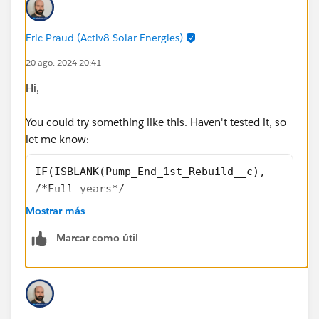
Eric Praud (Activ8 Solar Energies)
20 ago. 2024 20:41
Hi,
You could try something like this. Haven't tested it, so
let me know:
IF(ISBLANK(Pump_End_1st_Rebuild__c),
/*Full years*/
YEAR(TODAY())-YEAR(Ship_Date__c)-
Mostrar más
IF(ADDMONTHS(Ship_Date__c ,12*(YEAR(TODAY())
Marcar como útil
/*Remaining number of days in the year*/
(1-
ROUND((DATE(YEAR(Ship_Date__c),12,31)-Ship_D
(DATE(YEAR(Ship_Date__c),12,31)-DATE(YEAR(Sh
)