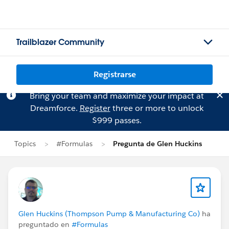
Trailblazer Community
Registrarse
Bring your team and maximize your impact at
Dreamforce.
Register
three or more to unlock
$999 passes.
Topics
#Formulas
Pregunta de Glen Huckins
Glen Huckins (Thompson Pump & Manufacturing Co)
ha
preguntado en
#Formulas