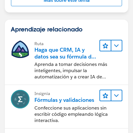
Más sobre este tema
Aprendizaje relacionado
Ruta
Haga que CRM, IA y
datos sea su fórmula de
confianza
Aprenda a tomar decisiones más
inteligentes, impulsar la
automatización y a crear IA de
confianza utilizando la tecnología y los
productos más populares de
Insignia
Salesforce.
Fórmulas y validaciones
Confeccione sus aplicaciones sin
escribir código empleando lógica
interactiva.