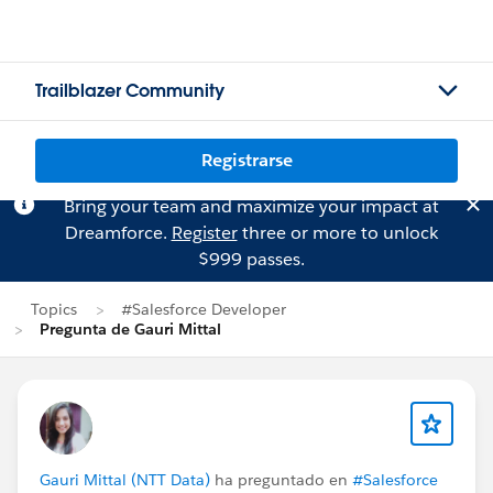
Trailblazer Community
Registrarse
Bring your team and maximize your impact at
Dreamforce.
Register
three or more to unlock
$999 passes.
Topics
#Salesforce Developer
Pregunta de Gauri Mittal
Gauri Mittal (NTT Data)
ha preguntado en
#Salesforce