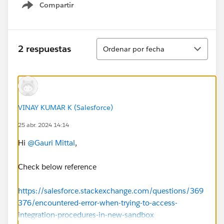
Compartir
Show menu
Ordenar
2 respuestas
Ordenar por fecha
VINAY KUMAR K (Salesforce)
25 abr. 2024 14:14
Hi
@Gauri Mittal
,
Check below reference
https://salesforce.stackexchange.com/questions/369
376/encountered-error-when-trying-to-access-
integration-procedures-in-new-sandbox