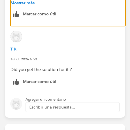
https://help.salesforce.com/s/articleView?
Mostrar más
id=sf.os_integration_procedure_unit_testing_from_ap
Marcar como útil
ex_55739.htm&type=5
Thanks!
T K
18 jul. 2024 6:50
Did you get the solution for it ?
Marcar como útil
Agregar un comentario
Escribir una respuesta...