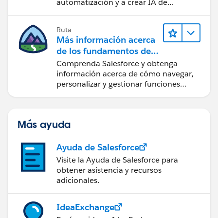
automatización y a crear IA de
confianza utilizando la tecnología y los
productos más populares de
Ruta
Salesforce.
Más información acerca
de los fundamentos de
CRM para Lightning
Comprenda Salesforce y obtenga
Experience
información acerca de cómo navegar,
personalizar y gestionar funciones
básicas de CRM.
Más ayuda
Ayuda de Salesforce
Visite la Ayuda de Salesforce para
obtener asistencia y recursos
adicionales.
IdeaExchange