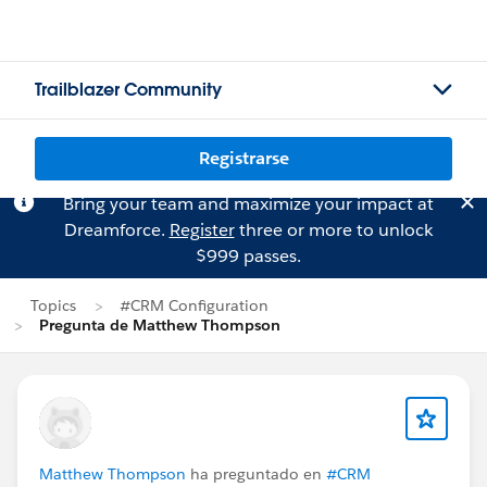
Trailblazer Community
Registrarse
Bring your team and maximize your impact at
Dreamforce.
Register
three or more to unlock
$999 passes.
Topics
#CRM Configuration
Pregunta de Matthew Thompson
Matthew Thompson
ha preguntado en
#CRM