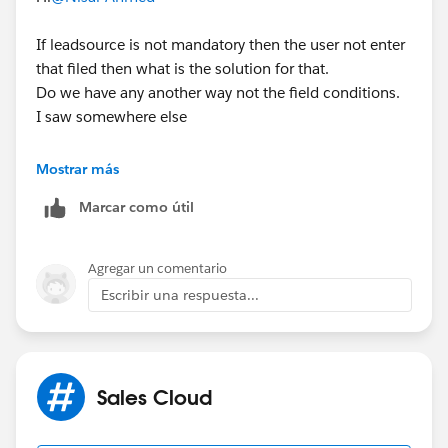
If leadsource is not mandatory then the user not enter
that filed then what is the solution for that.
Do we have any another way not the field conditions.
I saw somewhere else
1.Doesn't run the duplicate rule when current user is
Mostrar más
same lead default create owner
Marcar como útil
2. Run second duplicate rule current user is same as
lead default create user
Agregar un comentario
Escribir una respuesta...
How can we do this in login, if you have any idea
please let me know.
Thanks in advance.
Sales Cloud
Thank you,