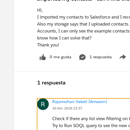
Hi,
I imported my contacts to Salesforce and I rece
Also my storage says that I uploaded contacts.
Accounts, I can only see the example contacts
know how I can solve that?
Thank you!
0 me gusta
1 respuesta
S
1 respuesta
Rajamohan Vakati (Amazon)
16 feb. 2018 22:37
Check if there any list view filtering o
Try to Run SOQL query to see the new d