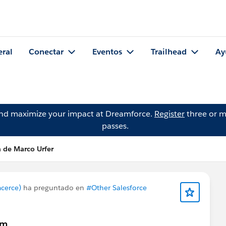
eral
Conectar
Eventos
Trailhead
Ay
and maximize your impact at Dreamforce.
Register
three or m
passes.
 de Marco Urfer
cerce)
ha preguntado en
#Other Salesforce
em