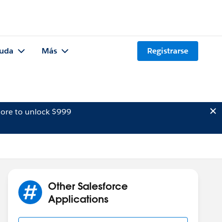
uda
Más
Registrarse
ore to unlock $999
Other Salesforce
Applications