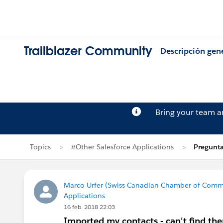
Trailblazer Community
Descripción gen
Bring your team 
Topics
#Other Salesforce Applications
Pregunta
Marco Urfer (Swiss Canadian Chamber of Comm
Applications
16 feb. 2018 22:03
Imported my contacts - can't find th