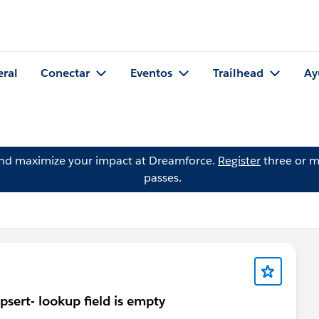
eral
Conectar
Eventos
Trailhead
Ay
and maximize your impact at Dreamforce.
Register
three or m
passes.
psert- lookup field is empty