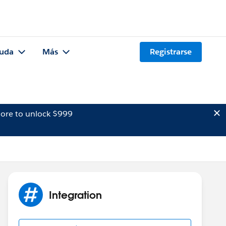
uda
Más
Registrarse
ore to unlock $999
Integration