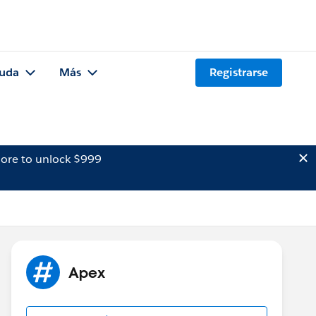
uda
Más
Registrarse
ore to unlock $999
Apex