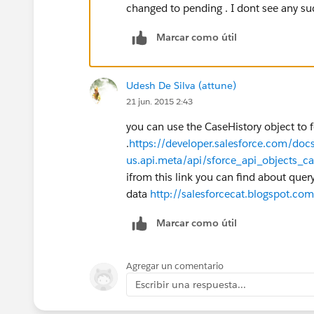
changed to pending . I dont see any such
Marcar como útil
Udesh De Silva (attune)
21 jun. 2015 2:43
you can use the CaseHistory object to f
.
https://developer.salesforce.com/docs
us.api.meta/api/sforce_api_objects_ca
ifrom this link you can find about query
data
http://salesforcecat.blogspot.co
Marcar como útil
Agregar un comentario
Escribir una respuesta...