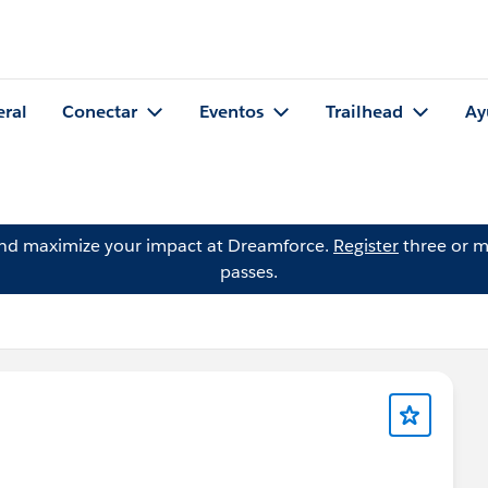
eral
Conectar
Eventos
Trailhead
Ay
and maximize your impact at Dreamforce.
Register
three or m
passes.