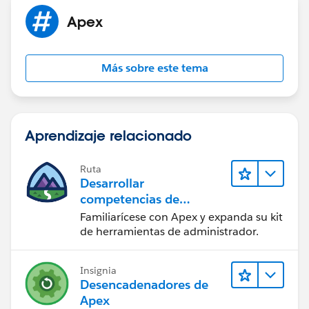
            str=str+TempObj.getrelationshipn
Apex
	    } 
     	System.debug('str = '+str);
    }
Más sobre este tema
}
Aprendizaje relacionado
Ruta
Desarrollar
competencias de
codificación Apex
Familiarícese con Apex y expanda su kit
de herramientas de administrador.
Insignia
Desencadenadores de
Apex