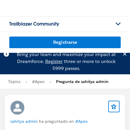
Trailblazer Community
Registrarse
Bring your team and maximize your impact at
Dreamforce.
Register
three or more to unlock
$999 passes.
Topics
#Apex
Pregunta de sahitya admin
sahitya admin
ha preguntado en
#Apex