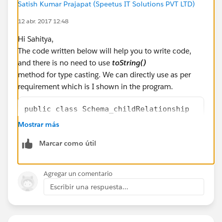
Satish Kumar Prajapat (Speetus IT Solutions PVT LTD)
12 abr. 2017 12:48
Hi Sahitya,
The code written below will help you to write code,
and there is no need to use
toString()
method for type casting. We can directly use as per
requirement which is I shown in the program.
public class Schema_childRelationship 
{
Mostrar más
    String str;
Marcar como útil
    public void m1()
    {
    	Schema.DescribeSObjectResult   De
Agregar un comentario
    	List<Schema.ChildRelationship>   
Escribir una respuesta...
     	for(Schema.ChildRelationship TempO
     	{
     		System.debug('Relationsh