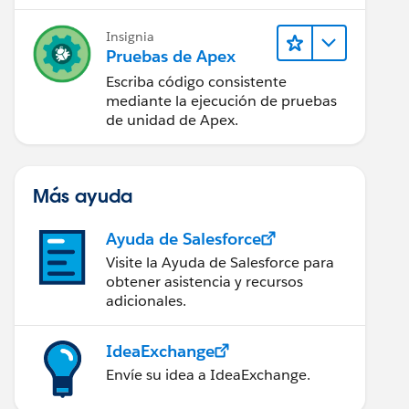
 'Closed lost') {
Insignia
Pruebas de Apex
Escriba código consistente
mediante la ejecución de pruebas
de unidad de Apex.
Más ayuda
wn' ||Trigger.oldMap.get(opp.Id).StageName!='Closed
Closed lost')) {
Ayuda de Salesforce
Visite la Ayuda de Salesforce para
obtener asistencia y recursos
adicionales.
pportunity.StageName == 'CLOSED_LOST') {
IdeaExchange
Envíe su idea a IdeaExchange.