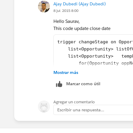
Ajay Dubedi (Ajay Dubedi)
Manoj
	}
8 jul. 2015 8:00
	// Before Update tri
	if (Trigger.IsBefor
Hello Saurav,
		for (Oppor
This code update close date
			i
trigger changeStage on Oppor
			}
    list<Opportunity> listOf
		}
    list<Opportunity>   temp
	}
        for(Opportunity oppN
}
        {
Mostrar más
           if(oppNew.StageNa
Thanks & Cheers,
Marcar como útil
           {
Jigar(
pateljb90@gmail.com
)
              if(oppNew.stag
               {
Agregar un comentario
                oppNew.Close
Escribir una respuesta...
                tempListOfOp
                } 
           }