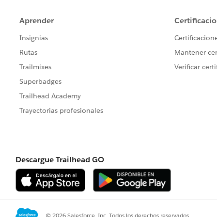
        }
        update tempListOfOpp
}
Thanks.