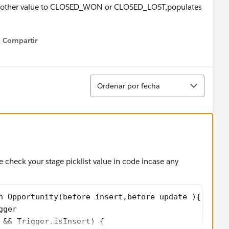
m another value to CLOSED_WON or CLOSED_LOST,populates
Compartir
Show menu
Ordenar
Ordenar por fecha
se check your stage picklist value in code incase any
n Opportunity(before insert,before update ){
gger
e && Trigger.isInsert) {