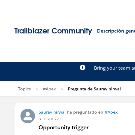
Trailblazer Community
Descripción gen
Bring your team 
Topics
#Apex
Pregunta de Saurav nirwal
Saurav nirwal
ha preguntado en
#Apex
8 jul. 2015 7:11
Opportunity trigger