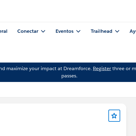
eral
Conectar
Eventos
Trailhead
Ay
and maximize your impact at Dreamforce.
Register
three or m
passes.