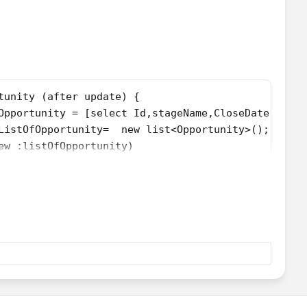
gger
e && Trigger.isUpdate) {
tunity objOpportunity:Trigger.New) {
f (objOpportunity.StageName != Trigger.OldMap.Get(o
				objOpportunity.CloseDate = System.Today();
tunity (after update) {
Opportunity = [select Id,stageName,CloseDate  from
ListOfOpportunity=  new list<Opportunity>();
ew :listOfOpportunity)
me!=trigger.oldMap.get(oppNew.id).stageName)
eName.equalsIgnoreCase('Closed Won') || oppNew.sta
Date = Date.today();
portunity.add(oppNew);