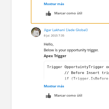
		for (Opport
Mostrar más
			i
Marcar como útil
			}
		}
Jigar Lakhani (Jade Global)
	}
8 jul. 2015 7:35
	// Before Update tri
	if (Trigger.IsBefor
Hello,
		for (Opport
Below is your opportunity trigger.
			i
Apex Trigger
    
Trigger OpportuintyTrigger o
			}
	// Before Insert tri
		}
	if (Trigger.IsBefor
	}
		for (Oppor
Mostrar más
}
			i
Marcar como útil
Let me know if it helps
			}
Thanks
		}