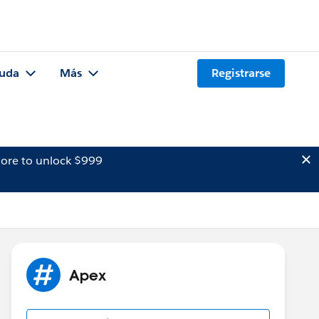
uda
Más
Registrarse
ore to unlock $999
Apex