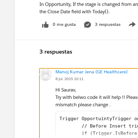
In Opportunity, If the stage is changed fro
the Close Date field with Today().
0 me gusta
3 respuestas
3 respuestas
Manoj Kumar Jena (GE Healthcare)
8 jul. 2015 10:11
Hi Saurav,
Try with belwo code it will help !! Plea
mismatch please change .
Trigger OpportuintyTrigger o
	// Before Insert tri
	if (Trigger.IsBefor