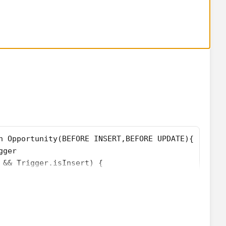
unity opp:Trigger.New) {
f (opp.StageName == 'Closed own' || opp.StageName ==
				opp.CloseDate = System.Today();
gger
e && Trigger.isUpdate) {
unity opp:Trigger.New) {
f ((Trigger.oldMap.get(opp.Id).StageName!='Closed o
 			(opp.StageName == 'Closed own' || opp.StageName == '
				opp.CloseDate = System.Today();
n Opportunity(BEFORE INSERT,BEFORE UPDATE){
gger
e && Trigger.isInsert) {
tunity objOpportunity:Trigger.New) {
f (objOpportunity.StageName == 'CLOSED_WON' || objO
				objOpportunity.CloseDate = System.Today();