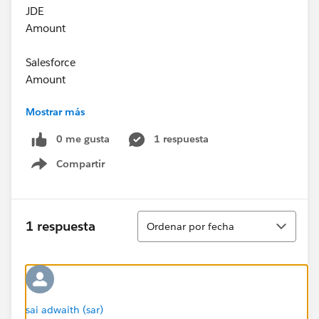
JDE
Amount
Salesforce
Amount
Mostrar más
Grand Total Amount
0 me gusta
1 respuesta
Compartir
Account Level
Show menu
No of Opportunities
Grand Total Amount
Ordenar
1 respuesta
Ordenar por fecha
sai adwaith (sar)