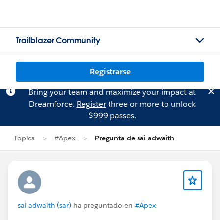
Trailblazer Community
Registrarse
Bring your team and maximize your impact at
Dreamforce.
Register
three or more to unlock
$999 passes.
Topics
#Apex
Pregunta de sai adwaith
sai adwaith (sar)
ha preguntado en
#Apex