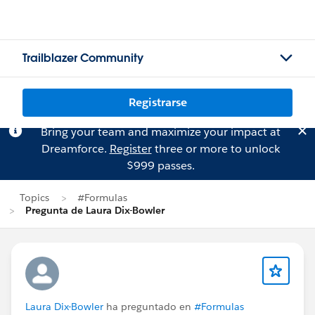
Trailblazer Community
Registrarse
Bring your team and maximize your impact at
Dreamforce.
Register
three or more to unlock
$999 passes.
Topics
#Formulas
Pregunta de Laura Dix-Bowler
Laura Dix-Bowler
ha preguntado en
#Formulas