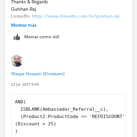
Thanks & Regards
Gulshan Raj
LinkedIn:
https://www.linkedin.com/in/gulshan-raj-
a26b0640/
Mostrar más
Twitter:
https://twitter.com/gulshan_bittoo
Marcar como útil
Waqar Hussain (Einsteam)
21 jul. 2017 9:59
AND(
  ISBLANK(Ambassador_Referral__c),
  (Product2.ProductCode == 'REFDISCOUNT'), 
(Discount > 25)
)