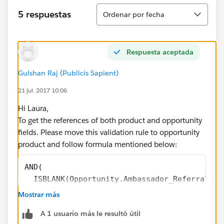
Ordenar
5 respuestas
Ordenar por fecha
Respuesta aceptada
Gulshan Raj (Publicis Sapient)
21 jul. 2017 10:06
Hi Laura,
To get the references of both product and opportunity
fields. Please move this validation rule to opportunity
product and follow formula mentioned below:
AND(
  ISBLANK(Opportunity.Ambassador_Referral__c
  Product2.ProductCode='REFDISCOUNT'
Mostrar más
)
A 1 usuario más le resultó útil