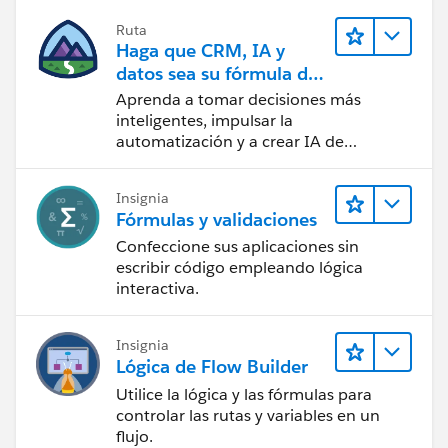
Ruta
Haga que CRM, IA y
datos sea su fórmula de
confianza
Aprenda a tomar decisiones más
inteligentes, impulsar la
automatización y a crear IA de
confianza utilizando la tecnología y los
productos más populares de
Insignia
Salesforce.
Fórmulas y validaciones
Confeccione sus aplicaciones sin
escribir código empleando lógica
interactiva.
Insignia
Lógica de Flow Builder
Utilice la lógica y las fórmulas para
controlar las rutas y variables en un
flujo.