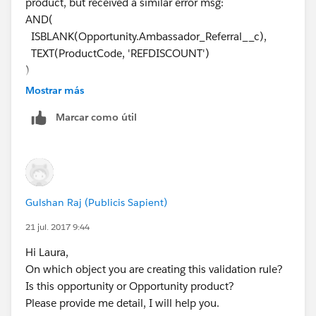
product, but received a similar error msg:
AND(
ISBLANK(Opportunity.Ambassador_Referral__c),
TEXT(ProductCode, 'REFDISCOUNT')
)
Error: Field Opportunity does not exist. Check spelling.
Mostrar más
Thank you!
Marcar como útil
Gulshan Raj (Publicis Sapient)
21 jul. 2017 9:44
Hi Laura,
On which object you are creating this validation rule?
Is this opportunity or Opportunity product?
Please provide me detail, I will help you.