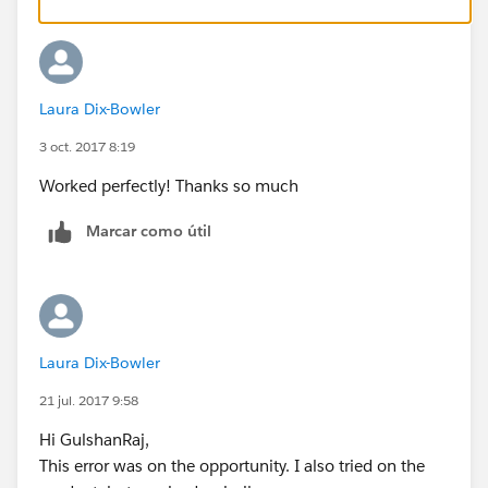
Please let me know if you have any quesiton.
Thanks & Regards
Gulshan Raj
LinkedIn (
https://www.linkedin.com/in/gulshan-raj-
a26b0640/
)
Laura Dix-Bowler
Twitter (
https://twitter.com/gulshan_bittoo
)
3 oct. 2017 8:19
Worked perfectly! Thanks so much
Marcar como útil
Laura Dix-Bowler
21 jul. 2017 9:58
Hi GulshanRaj,
This error was on the opportunity. I also tried on the