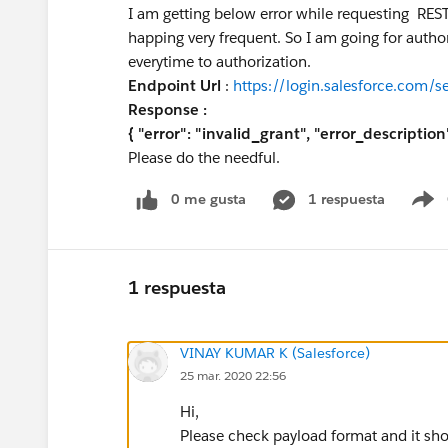
I am getting below error while requesting REST
happing very frequent. So I am going for authoriz
everytime to authorization.
Endpoint Url
:
https://login.salesforce.com/s
Response :
{ "error": "invalid_grant", "error_descriptio
Please do the needful.
0 me gusta
1 respuesta
S
1 respuesta
VINAY KUMAR K (Salesforce)
25 mar. 2020 22:56
Hi,
Please check payload format and it sh