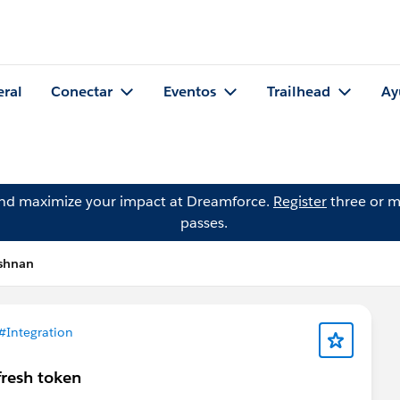
eral
Conectar
Eventos
Trailhead
Ay
and maximize your impact at Dreamforce.
Register
three or m
passes.
ishnan
#Integration
fresh token