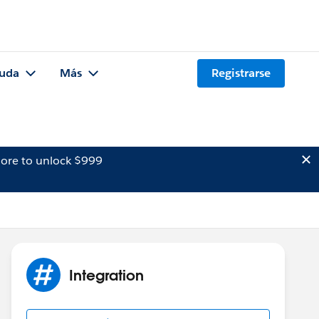
uda
Más
Registrarse
ore to unlock $999
Integration