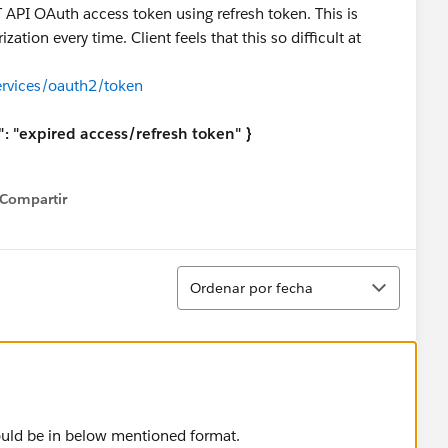
 API OAuth access token using refresh token. This is
ation every time. Client feels that this so difficult at
ervices/oauth2/token
n": "expired access/refresh token" }
Compartir
how menu
Ordenar
Ordenar por fecha
ould be in below mentioned format.