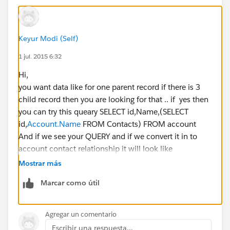
Keyur Modi (Self)
1 jul. 2015 6:32
Hi,
you want data like for one parent record if there is 3
child record then you are looking for that .. if yes then
you can try this queary SELECT id,Name,(SELECT
id,
Account.Name
FROM Contacts) FROM account
And if we see your QUERY and if we convert it in to
account contact relationship it will look like
Select id,name from account where id NOT IN ( select
Mostrar más
AccountId from contact where accountId =: id)
Marcar como útil
and this query will not return any records.
please let me know if i am wrong to understand your
problem.
Agregar un comentario
Thanks,
Escribir una respuesta...