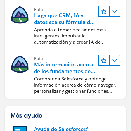
Ruta
Haga que CRM, IA y
datos sea su fórmula de
confianza
Aprenda a tomar decisiones más
inteligentes, impulsar la
automatización y a crear IA de
confianza utilizando la tecnología y los
productos más populares de
Ruta
Salesforce.
Más información acerca
de los fundamentos de
CRM para Lightning
Comprenda Salesforce y obtenga
Experience
información acerca de cómo navegar,
personalizar y gestionar funciones
básicas de CRM.
Más ayuda
Ayuda de Salesforce