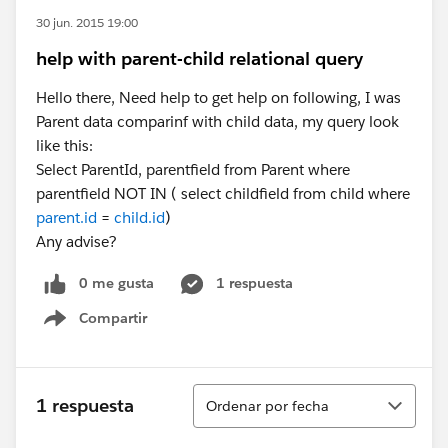
30 jun. 2015 19:00
help with parent-child relational query
Hello there, Need help to get help on following, I was
Parent data comparinf with child data, my query look
like this:
Select ParentId, parentfield from Parent where
parentfield NOT IN ( select childfield from child where
parent.id
=
child.id
)
Any advise?
0 me gusta
1 respuesta
Compartir
Show menu
Ordenar
1 respuesta
Ordenar por fecha