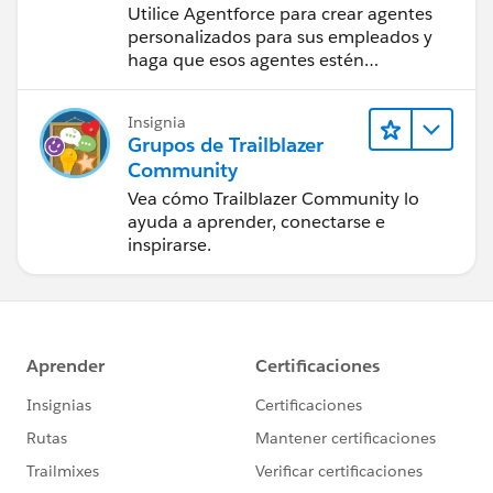
en Slack
Utilice Agentforce para crear agentes
personalizados para sus empleados y
haga que esos agentes estén
disponibles en Slack para maximizar la
eficacia.
Insignia
Grupos de Trailblazer
Community
Vea cómo Trailblazer Community lo
ayuda a aprender, conectarse e
inspirarse.