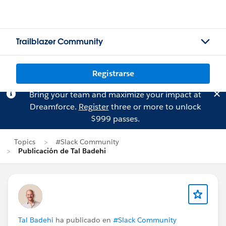
Trailblazer Community
Registrarse
Bring your team and maximize your impact at
Dreamforce.
Register
three or more to unlock
$999 passes.
Topics
#Slack Community
Publicación de Tal Badehi
Tal Badehi
ha publicado en
#Slack Community