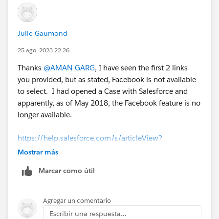
Julie Gaumond
25 ago. 2023 22:26
Thanks
@AMAN GARG
, I have seen the first 2 links
you provided, but as stated, Facebook is not available
to select. I had opened a Case with Salesforce and
apparently, as of May 2018, the Facebook feature is no
longer available.
https://help.salesforce.com/s/articleView?
id=sf.social_networks_guidelines.htm&type=5
Mostrar más
Marcar como útil
Agregar un comentario
Escribir una respuesta...