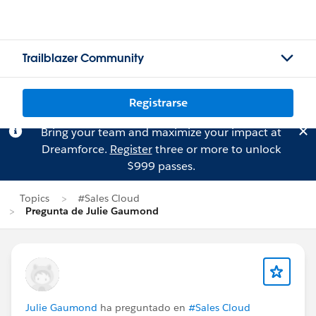
Trailblazer Community
Registrarse
Bring your team and maximize your impact at
Dreamforce.
Register
three or more to unlock
$999 passes.
Topics
#Sales Cloud
Pregunta de Julie Gaumond
Julie Gaumond
ha preguntado en
#Sales Cloud