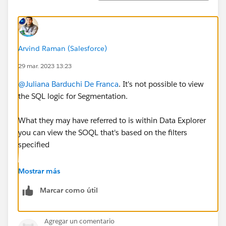
Arvind Raman (Salesforce)
29 mar. 2023 13:23
@Juliana Barduchi De Franca
. It's not possible to view
the SQL logic for Segmentation.
What they may have referred to is within Data Explorer
you can view the SOQL that's based on the filters
specified
https://help.salesforce.com/s/articleView?
Mostrar más
id=sf.c360_a_view_your_data.htm&type=5
Marcar como útil
Agregar un comentario