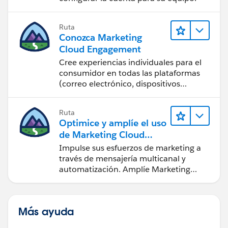
Ruta
Conozca Marketing
Cloud Engagement
Cree experiencias individuales para el
consumidor en todas las plataformas
(correo electrónico, dispositivos
móviles, redes sociales, publicidad y la
web) con Marketing Cloud
Ruta
Engagement.
Optimice y amplíe el uso
de Marketing Cloud
Engagement
Impulse sus esfuerzos de marketing a
través de mensajería multicanal y
automatización. Amplíe Marketing
Cloud con herramientas de desarrollo y
otras nubes.
Más ayuda