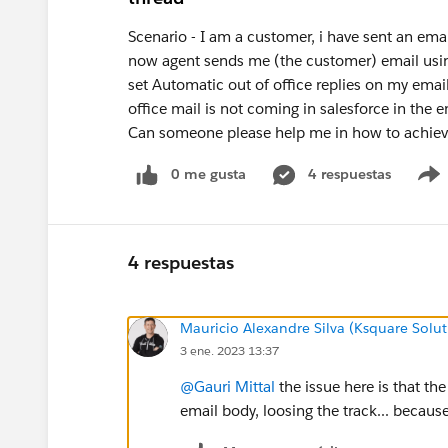
Scenario - I am a customer, i have sent an emai
now agent sends me (the customer) email using
set Automatic out of office replies on my emai
office mail is not coming in salesforce in the e
Can someone please help me in how to achiev
0 me gusta
4 respuestas
4 respuestas
Mauricio Alexandre Silva (Ksquare Solut
3 ene. 2023 13:37
@Gauri Mittal
the issue here is that the
email body, loosing the track... because