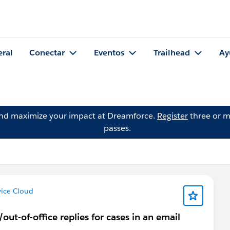
eral
Conectar
Eventos
Trailhead
Ay
and maximize your impact at Dreamforce.
Register
three or m
passes.
vice Cloud
ut-of-office replies for cases in an email