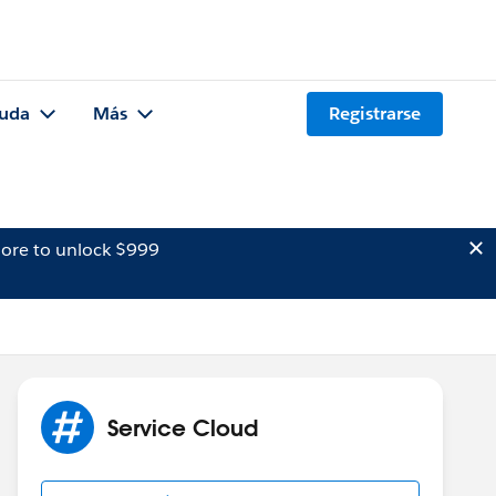
uda
Más
Registrarse
ore to unlock $999
Service Cloud