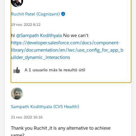
Ruchit Patel (Cognizant)
19 nov. 2022 8:12
hi
@Sampath Kodithyala
No we can't
https://developer.salesforce.com/docs/component-
library/documentation/en/lwc/use_config_for_app_b
uilder_dynamic_interactions
A 1 usuario más le resultó útil
Sampath Kodithyala (CVS Health)
21 nov. 2022 16:16
Thank you Ruchit ,it is any alternative to achieve
same?