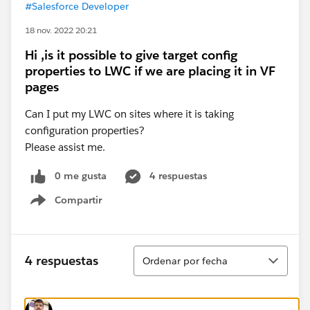
#Salesforce Developer
18 nov. 2022 20:21
Hi ,is it possible to give target config
properties to LWC if we are placing it in VF
pages
Can I put my LWC on sites where it is taking
configuration properties?
Please assist me.
0 me gusta
4 respuestas
Compartir
Show menu
Ordenar
4 respuestas
Ordenar por fecha