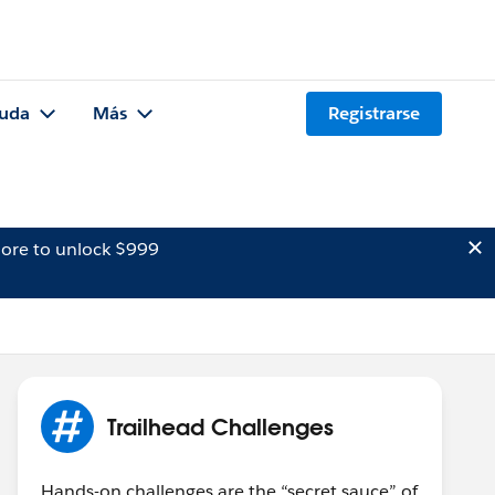
uda
Más
Registrarse
ore to unlock $999
Trailhead Challenges
Hands-on challenges are the “secret sauce” of