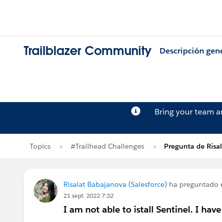
Trailblazer Community
Descripción gen
Bring your team 
Topics
#Trailhead Challenges
Pregunta de Risa
Risalat Babajanova (Salesforce)
ha preguntado
21 sept. 2022 7:32
I am not able to istall Sentinel. I hav