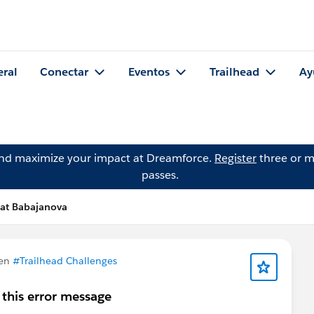
eral
Conectar
Eventos
Trailhead
Ay
and maximize your impact at Dreamforce.
Register
three or m
passes.
lat Babajanova
 en
#Trailhead Challenges
e this error message