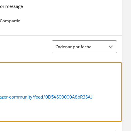
Compartir
how menu
Ordenar
Ordenar por fecha
ailblazer-community/feed/0D54S00000A8bR3SAJ