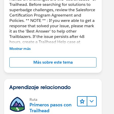
Trailhead. Before searching for solutions to
superbadge challenges, review the Salesforce
Certification Program Agreement and
Policies. ** NOTE ** : If you were able to get a
response that solved your issue, please mark
it as the 'Best Answer' to help other
Trailblazers. If the issue persists after 48
hours, create a Trailhead Help case at
https://help.salesforce.com/s/support
for
Mostrar más
further assistance.
Más sobre este tema
Aprendizaje relacionado
Ruta
Primeros pasos con
Trailhead