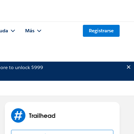
uda
Más
Registrarse
ore to unlock $999
Trailhead