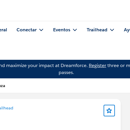
eral
Conectar
Eventos
Trailhead
Ay
and maximize your impact at Dreamforce.
Register
three or m
passes.
uza
ailhead