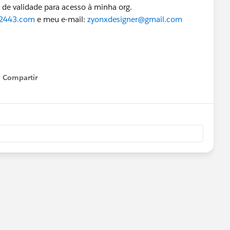
o de validade para acesso à minha org.
22443.com
e meu e-mail:
zyonxdesigner@gmail.com
Compartir
Show menu