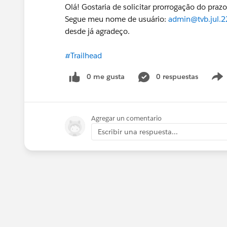
Olá! Gostaria de solicitar prorrogação do praz
Segue meu nome de usuário:
admin@tvb.jul.
desde já agradeço.
#Trailhead
0 me gusta
0 respuestas
Agregar un comentario
Escribir una respuesta...