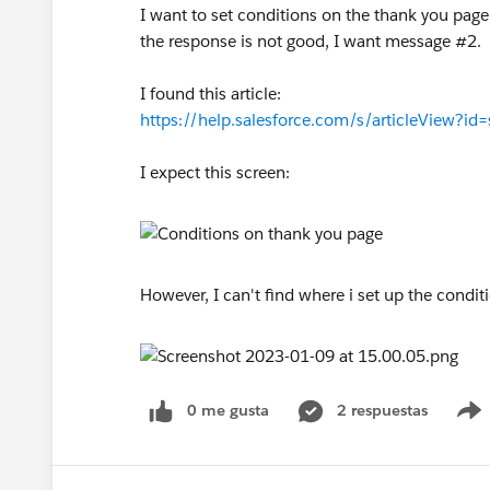
I want to set conditions on the thank you page
the response is not good, I want message #2.
I found this article:
https://help.salesforce.com/s/articleView?i
I expect this screen:
However, I can't find where i set up the condit
0 me gusta
2 respuestas