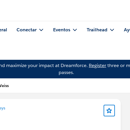
eral
Conectar
Eventos
Trailhead
Ay
and maximize your impact at Dreamforce.
Register
three or m
passes.
Weiss
eys