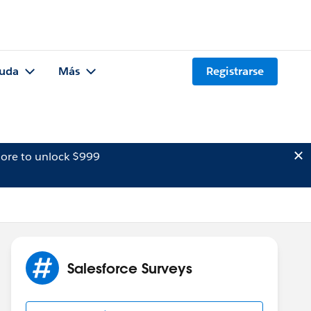
uda
Más
Registrarse
ore to unlock $999
Salesforce Surveys