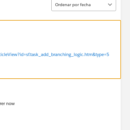
Ordenar
Ordenar por fecha
rticleView?id=sf.task_add_branching_logic.htm&type=5
arer now