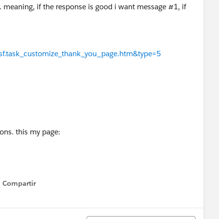
. meaning, if the response is good i want message #1, if
d=sf.task_customize_thank_you_page.htm&type=5
ions. this my page:
Compartir
Show menu