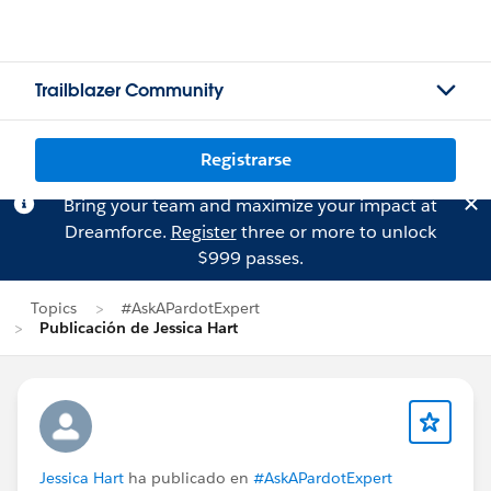
Trailblazer Community
Registrarse
Bring your team and maximize your impact at
Dreamforce.
Register
three or more to unlock
$999 passes.
Topics
#AskAPardotExpert
Publicación de Jessica Hart
Jessica Hart
ha publicado en
#AskAPardotExpert