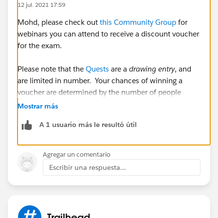
12 jul. 2021 17:59
Mohd, please check out
this Community Group
for
webinars you can attend to receive a discount voucher
for the exam.
Please note that the
Quests
are a
drawing entry
, and
are limited in number. Your chances of winning a
voucher are determined by the number of people
completing the quests. Drawings will happen after the
Mostrar más
Quests dates have closed & winners will be notified.
A 1 usuario más le resultó útil
Additionally, occasionally different
local community
groups
will have a voucher to give away, so I would
Agregar un comentario
recommend looking to see if there is a user group
Escribir una respuesta...
meeting locally to you.
Trailhead