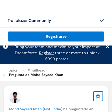
Trailblazer Community
Registrarse
Bring your team and maximize your impact at
Dreamforce.
Register
three or more to unlock
$999 passes.
Topics
#Trailhead
Pregunta de Mohd Sayeed Khan
Mohd Sayeed Khan (PwC India)
ha preguntado en