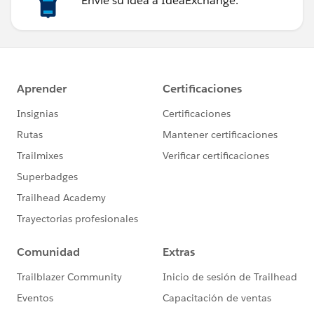
Envíe su idea a IdeaExchange.