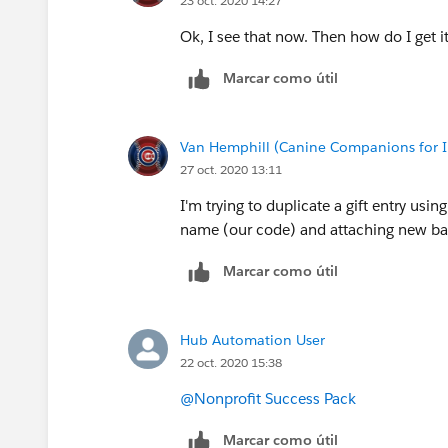
23 oct. 2020 14:27
Ok, I see that now. Then how do I get i
Marcar como útil
Van Hemphill (Canine Companions for
27 oct. 2020 13:11
I'm trying to duplicate a gift entry usi
name (our code) and attaching new ba
Marcar como útil
Hub Automation User
22 oct. 2020 15:38
@Nonprofit Success Pack
Marcar como útil