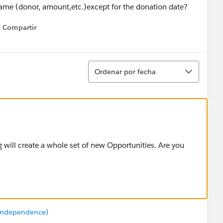
 same (donor, amount,etc.)except for the donation date?
Compartir
Show menu
Ordenar
Ordenar por fecha
 will create a whole set of new Opportunities. Are you
 Independence)