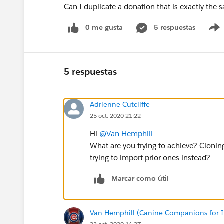
Can I duplicate a donation that is exactly the
0 me gusta
5 respuestas
5 respuestas
Adrienne Cutcliffe
25 oct. 2020 21:22
Hi
@Van Hemphill
​
What are you trying to achieve? Cloning
trying to import prior ones instead?
Marcar como útil
Van Hemphill (Canine Companions for