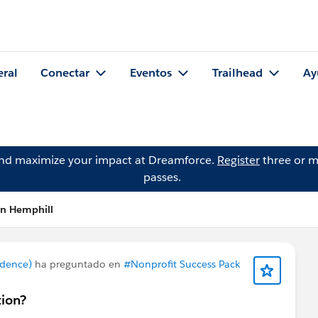
eral
Conectar
Eventos
Trailhead
Ay
and maximize your impact at Dreamforce.
Register
three or m
passes.
an Hemphill
ndence)
ha preguntado en
#Nonprofit Success Pack
tion?