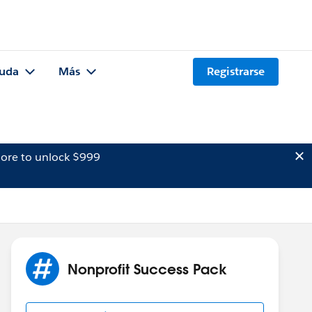
uda
Más
Registrarse
ore to unlock $999
Nonprofit Success Pack