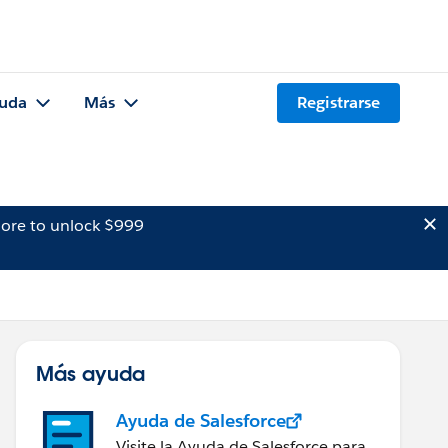
uda
Más
Registrarse
ore to unlock $999
Más ayuda
Ayuda de Salesforce
Visite la Ayuda de Salesforce para