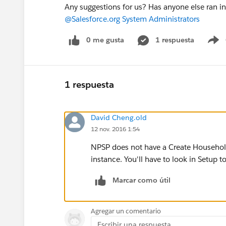
Any suggestions for us? Has anyone else ran i
@Salesforce.org System Administrators
0 me gusta
1 respuesta
S
1 respuesta
David Cheng.old
12 nov. 2016 1:54
NPSP does not have a Create Household
instance. You'll have to look in Setup to
Marcar como útil
Agregar un comentario
Escribir una respuesta...