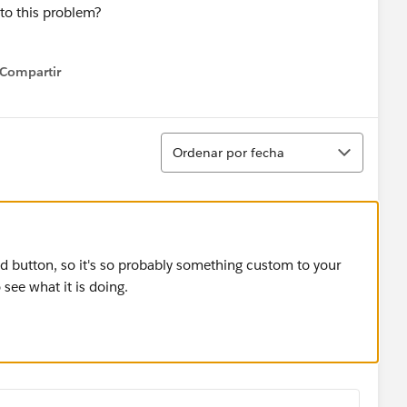
nto this problem?
Compartir
how menu
Ordenar
Ordenar por fecha
 button, so it's so probably something custom to your
 see what it is doing.