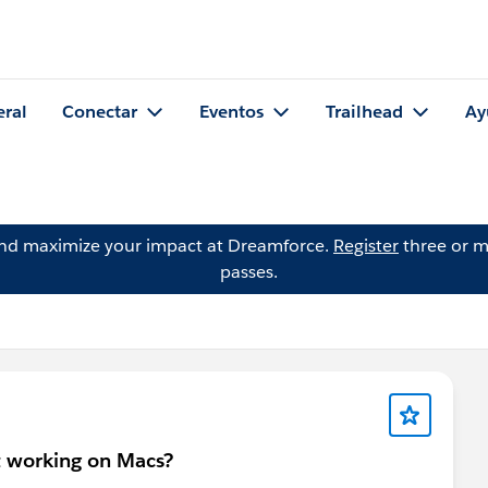
eral
Conectar
Eventos
Trailhead
Ay
and maximize your impact at Dreamforce.
Register
three or m
passes.
t working on Macs?