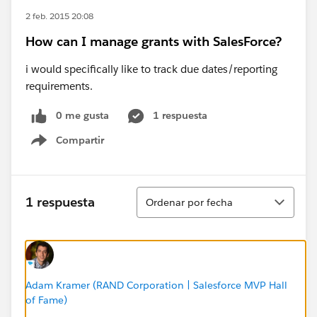
2 feb. 2015 20:08
How can I manage grants with SalesForce?
i would specifically like to track due dates/reporting
requirements.
0 me gusta
1 respuesta
Compartir
Show menu
Ordenar
1 respuesta
Ordenar por fecha
Adam Kramer (RAND Corporation | Salesforce MVP Hall
of Fame)