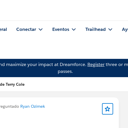
eral
Conectar
Eventos
Trailhead
Ay
and maximize your impact at Dreamforce.
Register
three or m
passes.
de Terry Cole
reguntado
Ryan Ozimek