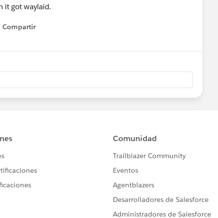
 it got waylaid.
Compartir
Show menu