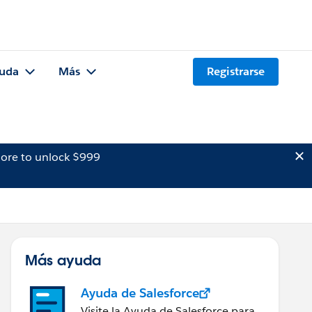
uda
Más
Registrarse
ore to unlock $999
Más ayuda
Ayuda de Salesforce
Visite la Ayuda de Salesforce para