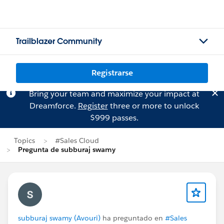
Trailblazer Community
Registrarse
Bring your team and maximize your impact at
Dreamforce.
Register
three or more to unlock
$999 passes.
Topics
#Sales Cloud
Pregunta de subburaj swamy
subburaj swamy (Avouri)
ha preguntado en
#Sales