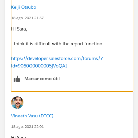
Keiji Otsubo
18 ago. 2021 21:57
Hi Sara,
I think it is difficult with the report function.
https://developer.salesforce.com/forums/?
id=9060G0000005jVoQAI
Marcar como útil
Vineeth Vasu (DTCC)
18 ago. 2021 22:01
Hi Sara,