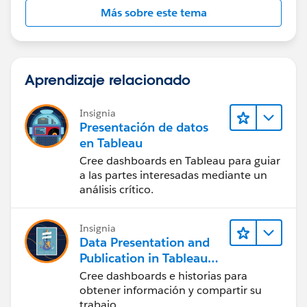
Más sobre este tema
Aprendizaje relacionado
Insignia
Presentación de datos
en Tableau
Cree dashboards en Tableau para guiar
a las partes interesadas mediante un
análisis crítico.
Insignia
Data Presentation and
Publication in Tableau
Desktop (Presentación
Cree dashboards e historias para
de datos y publicación
obtener información y compartir su
en Tableau Desktop)
trabajo.