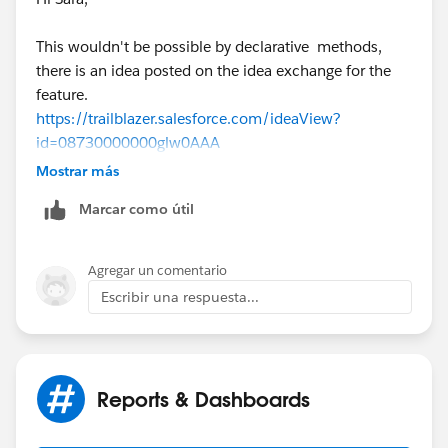
This wouldn't be possible by declarative methods,
there is an idea posted on the idea exchange for the
feature.
https://trailblazer.salesforce.com/ideaView?
id=08730000000glw0AAA
Mostrar más
you can try using below AppExchange solutions to
Marcar como útil
achieve this,
https://appexchange.salesforce.com/appxListingDetai
Agregar un comentario
l?listingId=a0N300000016a4jEAA
Escribir una respuesta...
https://appexchange.salesforce.com/appxListingDetai
l?listingId=a0N3A00000FeF99UAF
Reports & Dashboards