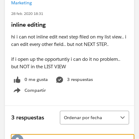
Marketing
28 feb. 2020 18:31
inline editing
hi i can not inline edit next step filed on my list view.. i
can edit every other field.. but not NEXT STEP..
if i open up the opportuntiy i can do it no problem..
but NOT in the LIST VIEW
0 me gusta
3 respuestas
Compartir
Show menu
Ordenar
3 respuestas
Ordenar por fecha