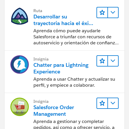
Ruta
Desarrollar su
trayectoria hacia el éxito
con la IA con Salesforce
Aprenda cómo puede ayudarle
Salesforce a triunfar con recursos de
autoservicio y orientación de confianza
a partir de CRM, Agentforce y expertos
en datos.
Insignia
Chatter para Lightning
Experience
Aprenda a usar Chatter y actualizar su
perfil, y empiece a colaborar.
Insignia
Salesforce Order
Management
Aprenda a gestionar y completar
pedidos, así como a ofrecer servicio, a