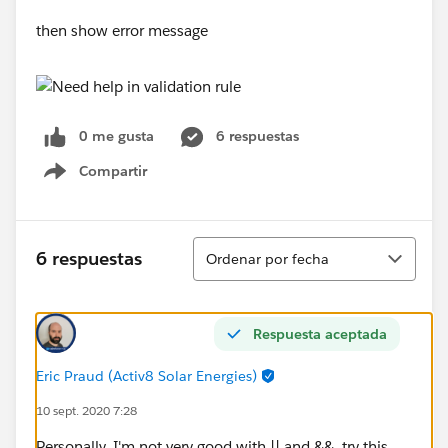
then show error message
0 me gusta
6 respuestas
Compartir
Show menu
Ordenar
6 respuestas
Ordenar por fecha
Respuesta aceptada
Eric Praud (Activ8 Solar Energies)
10 sept. 2020 7:28
Personally, I'm not very good with || and &&, try this