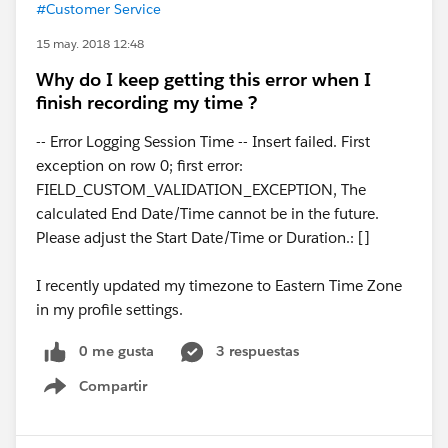
#Customer Service
15 may. 2018 12:48
Why do I keep getting this error when I
finish recording my time ?
-- Error Logging Session Time -- Insert failed. First
exception on row 0; first error:
FIELD_CUSTOM_VALIDATION_EXCEPTION, The
calculated End Date/Time cannot be in the future.
Please adjust the Start Date/Time or Duration.: []
I recently updated my timezone to Eastern Time Zone
in my profile settings.
0 me gusta
3 respuestas
Compartir
Show menu