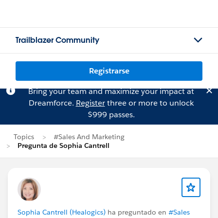
Trailblazer Community
Registrarse
Bring your team and maximize your impact at
Dreamforce.
Register
three or more to unlock
$999 passes.
Topics
#Sales And Marketing
Pregunta de Sophia Cantrell
Sophia Cantrell (Healogics)
ha preguntado en
#Sales