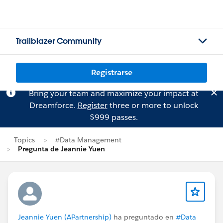
Trailblazer Community
Registrarse
Bring your team and maximize your impact at
Dreamforce.
Register
three or more to unlock
$999 passes.
Topics
#Data Management
Pregunta de Jeannie Yuen
Jeannie Yuen (APartnership)
ha preguntado en
#Data