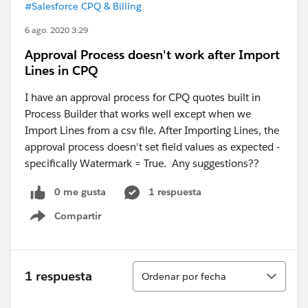
#Salesforce CPQ & Billing
6 ago. 2020 3:29
Approval Process doesn't work after Import
Lines in CPQ
I have an approval process for CPQ quotes built in
Process Builder that works well except when we
Import Lines from a csv file. After Importing Lines, the
approval process doesn't set field values as expected -
specifically Watermark = True. Any suggestions??
0 me gusta
1 respuesta
Compartir
Show menu
Ordenar
1 respuesta
Ordenar por fecha