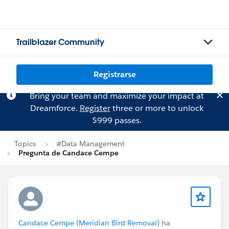
Trailblazer Community
Registrarse
Bring your team and maximize your impact at
Dreamforce.
Register
three or more to unlock
$999 passes.
Topics
#Data Management
Pregunta de Candace Cempe
Candace Cempe (Meridian Bird Removal)
ha