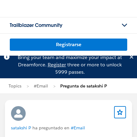
Trailblazer Community
Registrarse
Bring your team and maximize your impact at
Dreamforce.
Register
three or more to unlock
$999 passes.
Topics
#Email
Pregunta de satakshi P
satakshi P
ha preguntado en
#Email