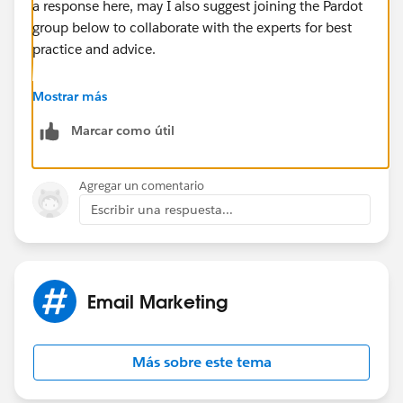
a response here, may I also suggest joining the Pardot
group below to collaborate with the experts for best
practice and advice.
https://success.salesforce.com/_ui/core/chatter/gro
Mostrar más
ups/GroupProfilePage?g=0F9300000001qUiCAI
Marcar como útil
Hope this helps.
Agregar un comentario
Regards,
Escribir una respuesta...
Jayson
Email Marketing
Más sobre este tema