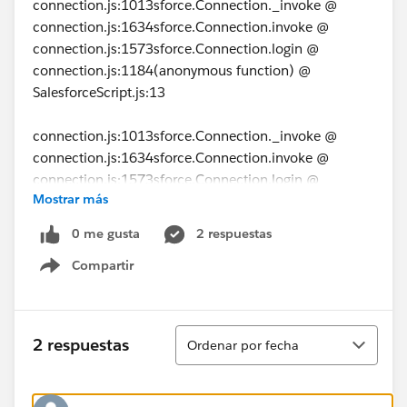
connection.js:1013sforce.Connection._invoke @
connection.js:1634sforce.Connection.invoke @
connection.js:1573sforce.Connection.login @
connection.js:1184(anonymous function) @
SalesforceScript.js:13
connection.js:1013sforce.Connection._invoke @
connection.js:1634sforce.Connection.invoke @
connection.js:1573sforce.Connection.login @
Mostrar más
connection.js:1184(anonymous function) @
SalesforceScript.js:13
0 me gusta
2 respuestas
Compartir
connection.js:1015 Uncaught Remote invocation
Show menu
failed, due to: No CSRF token found for unrecognized
format body status code:
Ordenar
2 respuestas
Ordenar por fecha