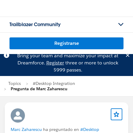
Trailblazer Community
Registrarse
Bring your team and maximize your impact at
Dreamforce.
Register
three or more to unlock
$999 passes.
Topics
#Desktop Integration
Pregunta de Marc Zaharescu
Marc Zaharescu
ha preguntado en
#Desktop