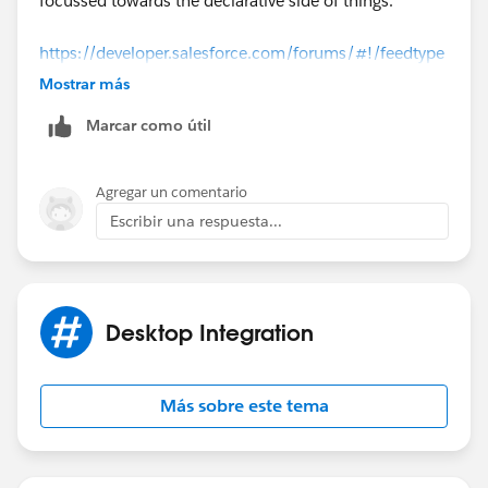
focussed towards the declarative side of things.
https://developer.salesforce.com/forums/#!/feedtype
=RECENT&criteria=ALLQUESTIONS
Mostrar más
Marcar como útil
http://salesforce.stackexchange.com/
Agregar un comentario
Escribir una respuesta...
Desktop Integration
Más sobre este tema