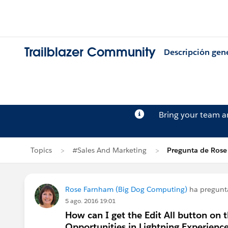
Trailblazer Community
Descripción gen
Bring your team 
Topics
#Sales And Marketing
Pregunta de Ros
Rose Farnham (Big Dog Computing)
ha pregun
5 ago. 2016 19:01
How can I get the Edit All button on 
Opportunities in Lightning Experienc