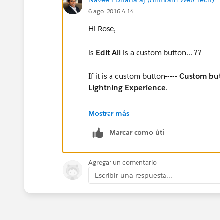
6 ago. 2016 4:14
Hi Rose,
is
Edit All
is a custom button....??
If it is a custom button-----
Custom butt
Lightning Experience
.
Visit here,
Mostrar más
Marcar como útil
https://help.salesforce.com/HTView
Agregar un comentario
Escribir una respuesta...