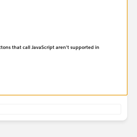
ons that call JavaScript aren’t supported in
HelpDoc?id=layouts_in_lex.htm&language=en_US