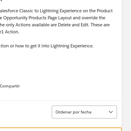
 Salesforce Classic to Lightning Experience on the Product
he Opportunity Products Page Layout and override the
he only Actions available are Delete and Edit. These are
e1 Action.
tion or how to get it into Lightning Experience.
Compartir
how menu
Ordenar
Ordenar por fecha