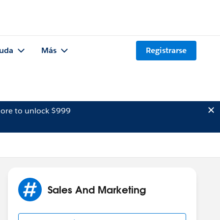
uda
Más
Registrarse
ore to unlock $999
Sales And Marketing