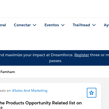
eral
Conectar
Eventos
Trailhead
Ay
and maximize your impact at Dreamforce.
Register
three or m
passes.
e Farnham
tado en
#Sales And Marketing
the Products Opportunity Related list on
e?