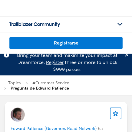
Trailblazer Community
Registrarse
Bring your team and maximize your impact at
Dreamforce.
Register
three or more to unlock
$999 passes.
Topics
#Customer Service
Pregunta de Edward Patience
Edward Patience (Governors Road Network)
ha