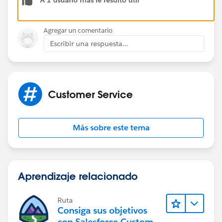
A 1 usuario más le resultó útil
id=08730000000YKZTAA4
Thanks
Agregar un comentario
Escribir una respuesta...
Ajay
Customer Service
Más sobre este tema
Aprendizaje relacionado
Ruta
Consiga sus objetivos
con Salesforce Customer