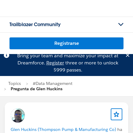
Trailblazer Community
Registrarse
Bring your team and maximize your impact at
Dreamforce.
Register
three or more to unlock
$999 passes.
Topics
#Data Management
Pregunta de Glen Huckins
Glen Huckins (Thompson Pump & Manufacturing Co)
ha